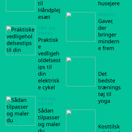
til
husejere
Håndplej
KREATIV
esæt
Gaver,
der
TIPS OG
TRICKS
bringer
Praktisk
mindern
e
e frem
vedligeh
oldelsest
24/10/20
ips til
22
din
Det
elektrisk
bedste
e cykel
trænings
tøj til
TIPS OG
yoga
TRICKS
Sådan
11/10/20
tilpasser
22
og maler
Kosttilsk
du