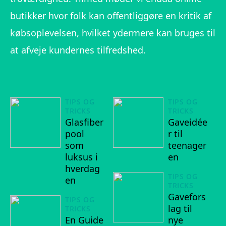
butikker hvor folk kan offentliggøre en kritik af
købsoplevelsen, hvilket ydermere kan bruges til
at afveje kundernes tilfredshed.
TIPS OG
TIPS OG
TRICKS
TRICKS
Glasfiber
Gaveidée
pool
r til
som
teenager
luksus i
en
hverdag
TIPS OG
en
TRICKS
Gavefors
TIPS OG
lag til
TRICKS
En Guide
nye