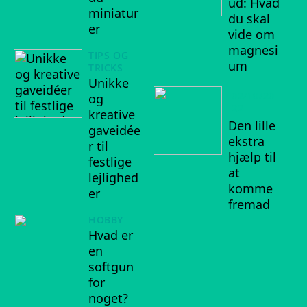
ud: Hvad
miniatur
du skal
er
vide om
magnesi
TIPS OG
um
TRICKS
Unikke
02/10/20
og
22
kreative
Den lille
gaveidée
ekstra
r til
hjælp til
festlige
at
lejlighed
komme
er
fremad
HOBBY
Hvad er
en
softgun
for
noget?