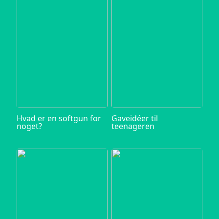
Hvad er en softgun for
Gaveidéer til
noget?
teenageren