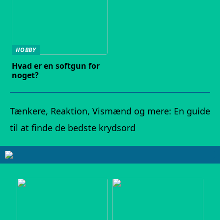
HOBBY
Hvad er en softgun for
noget?
Tænkere, Reaktion, Vismænd og mere: En guide
til at finde de bedste krydsord