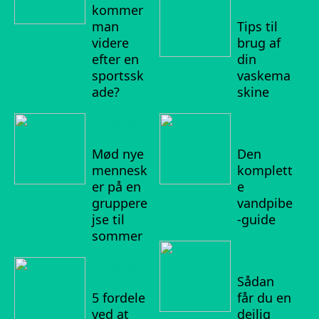
kommer
22
man
Tips til
videre
brug af
efter en
din
sportssk
vaskema
ade?
skine
14/04/20
20/02/20
22
22
Mød nye
Den
mennesk
komplett
er på en
e
gruppere
vandpibe
jse til
-guide
sommer
06/02/20
22
20/03/20
22
Sådan
5 fordele
får du en
ved at
dejlig