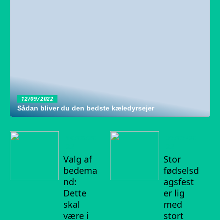
12/09/2022
Sådan bliver du den bedste kæledyrsejer
16/08/20
07/07/20
22
22
Valg af
Stor
bedema
fødselsd
nd:
agsfest
Dette
er lig
skal
med
være i
stort