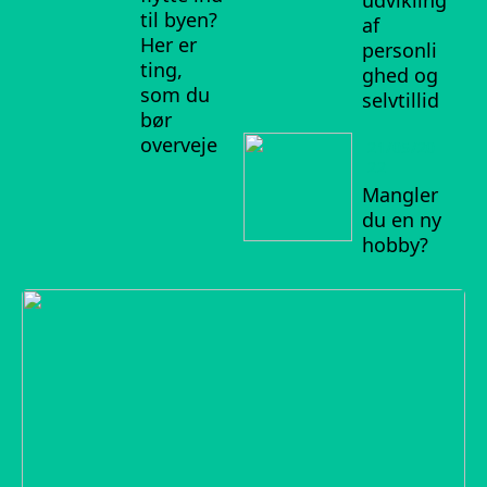
udvikling
til byen?
af
Her er
personli
ting,
ghed og
som du
selvtillid
bør
overveje
21/05/20
22
Mangler
du en ny
hobby?