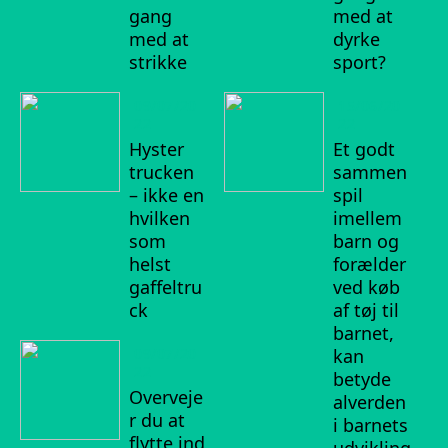
gang
med at
med at
dyrke
strikke
sport?
09/07/20
15/06/20
22
22
Hyster
Et godt
trucken
sammen
– ikke en
spil
hvilken
imellem
som
barn og
helst
forælder
gaffeltru
ved køb
ck
af tøj til
barnet,
09/07/20
kan
22
betyde
Overveje
alverden
r du at
i barnets
flytte ind