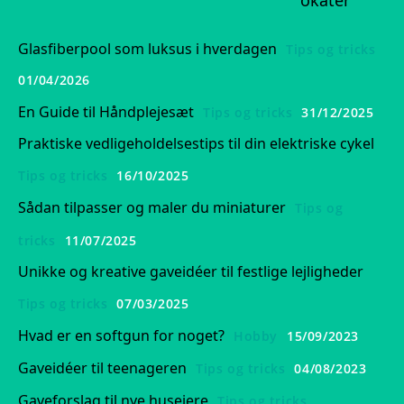
okater
Glasfiberpool som luksus i hverdagen
Tips og tricks
01/04/2026
En Guide til Håndplejesæt
Tips og tricks
31/12/2025
Praktiske vedligeholdelsestips til din elektriske cykel
Tips og tricks
16/10/2025
Sådan tilpasser og maler du miniaturer
Tips og
tricks
11/07/2025
Unikke og kreative gaveidéer til festlige lejligheder
Tips og tricks
07/03/2025
Hvad er en softgun for noget?
Hobby
15/09/2023
Gaveidéer til teenageren
Tips og tricks
04/08/2023
Gaveforslag til nye husejere
Tips og tricks