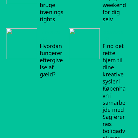
bruge
weekend
trænings
for dig
tights
selv
17/03/20
20/01/20
22
22
Hvordan
Find det
fungerer
rette
eftergive
hjem til
lse af
dine
gæld?
kreative
sysler i
Københa
vn i
samarbe
jde med
Sagfører
nes
boligadv