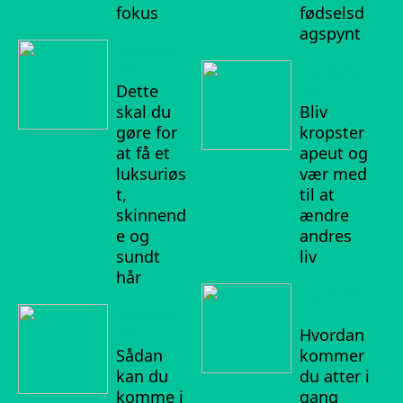
fokus
fødselsd
agspynt
12/08/20
22
28/06/20
Dette
22
skal du
Bliv
gøre for
kropster
at få et
apeut og
luksuriøs
vær med
t,
til at
skinnend
ændre
e og
andres
sundt
liv
hår
16/06/20
22
06/08/20
22
Hvordan
Sådan
kommer
kan du
du atter i
komme i
gang