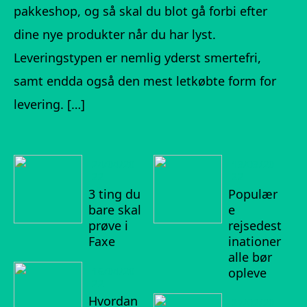
pakkeshop, og så skal du blot gå forbi efter
dine nye produkter når du har lyst.
Leveringstypen er nemlig yderst smertefri,
samt endda også den mest letkøbte form for
levering. […]
24/04/20
13/03/20
22
22
3 ting du
Populær
bare skal
e
prøve i
rejsedest
Faxe
inationer
alle bør
16/04/20
opleve
22
Hvordan
27/02/20