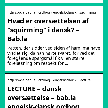
http s://da.bab.la › ordbog › engelsk-dansk › squirming
Hvad er oversættelsen af
“squirming” i dansk? –
Bab.la
Patten, der sidder ved siden af ham, må have
vredet sig, da han hørte svaret, for ved det
foregående spørgsmål fik vi en større
forelæsning om respekt for …
http s://da.bab.la › ordbog › engelsk-dansk › lecture
LECTURE – dansk
oversættelse – bab.la
engelsk-dansk ordbog