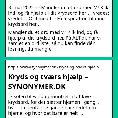
3. maj 2022 — Mangler du et ord med V? Klik
ind, og få hjælp til dit krydsord her. … vredes;
vredet … Ord med L – Få inspiration til dine
krydsord her …
Mangler du et ord med V? Klik ind, og få
hjælp til dit krydsord her. På ALT.dk har vi
samlet en ordliste, så du kan finde dén
løsning, du mangler.
http s://www.synonymer.dk › kryds-og-tvaers-hjaelp
Kryds og tværs hjælp –
SYNONYMER.DK
I skolen blev du opmuntret til at lave
krydsord, for det sætter hjernen i gang, …
hvor du gentagne gange har vredet din
hjerne, og hvor det bare er helt …