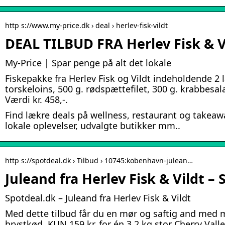
http s://www.my-price.dk › deal › herlev-fisk-vildt
DEAL TILBUD FRA Herlev Fisk & V
My-Price | Spar penge på alt det lokale
Fiskepakke fra Herlev Fisk og Vildt indeholdende 2 
torskeloins, 500 g. rødspættefilet, 300 g. krabbesala
Værdi kr. 458,-.
Find lækre deals på wellness, restaurant og takeawa
lokale oplevelser, udvalgte butikker mm..
http s://spotdeal.dk › Tilbud › 10745:kobenhavn-julean…
Juleand fra Herlev Fisk & Vildt –
Spotdeal.dk – Juleand fra Herlev Fisk & Vildt
Med dette tilbud får du en mør og saftig and med
brystkød. KUN 159 kr. for én 3,2 kg stor Cherry Val