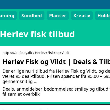
ræning
Sundhed
Planter
Kreativ
Hobb
Herlev fisk tilbud
http s://all2day.dk › Herlev+Fisk+og+Vildt
Herlev Fisk og Vildt | Deals & Ti
Der er lige nu 1 tilbud fra Herlev Fisk og Vildt, og 
været 95 deal-tilbud. Prisen spænder fra 95,00 – 695
gennemsnitlig …
Deals, anmeldelser, bedømmelser, smiley og tilbud f
få samlet overblik