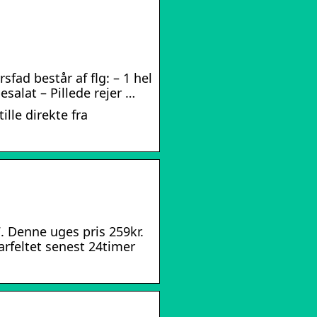
fad består af flg: – 1 hel
salat – Pillede rejer …
ille direkte fra
7. Denne uges pris 259kr.
rfeltet senest 24timer