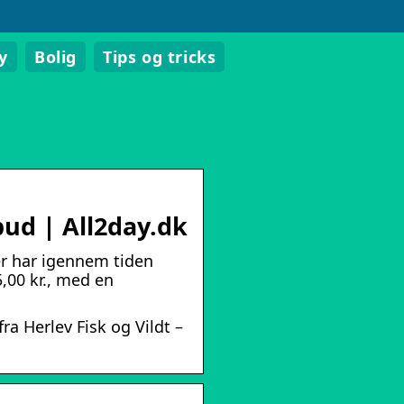
y
Bolig
Tips og tricks
lbud | All2day.dk
der har igennem tiden
,00 kr., med en
ra Herlev Fisk og Vildt –