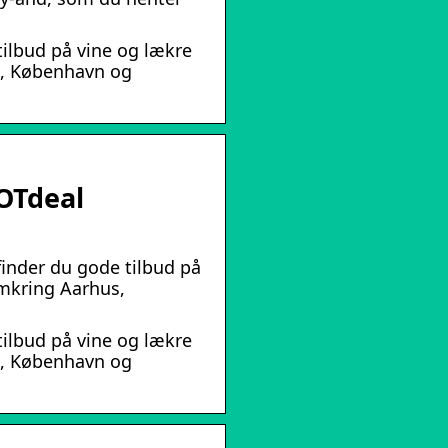
tilbud på vine og lækre
s, København og
POTdeal
finder du gode tilbud på
mkring Aarhus,
tilbud på vine og lækre
s, København og