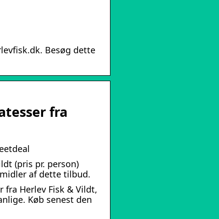
levfisk.dk. Besøg dette
…
atesser fra
weetdeal
ldt (pris pr. person)
idler af dette tilbud.
fra Herlev Fisk & Vildt,
anlige. Køb senest den