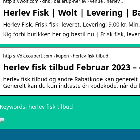
http s://wolt.com › dnk › ballerup-herlev › venue › herlev…
Herlev Fisk | Wolt | Levering | B
Herlev Fisk. Frisk fisk, leveret. Levering: 9,00 kr. Min.
Kig forbi butikken her og bestil nu | Frisk fisk, leve
http s://dk.coupert.com › kupon › herlev-fisk-tilbud
herlev fisk tilbud Februar 2023 –
herlev fisk tilbud og andre Rabatkode kan generel
Generelt kan du kun indtaste én kodekode, når du f
Keywords: herlev fisk tilbud