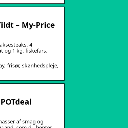
ildt – My-Price
laksesteaks, 4
t og 1 kg. fiskefars.
y, frisør, skønhedspleje,
 SPOTdeal
 masser af smag og
ley-and, som du henter