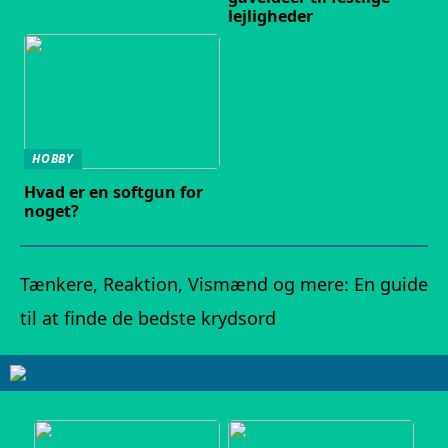
lejligheder
HOBBY
Hvad er en softgun for
noget?
Tænkere, Reaktion, Vismænd og mere: En guide
til at finde de bedste krydsord