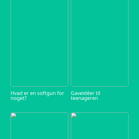
Hvad er en softgun for
Gaveidéer til
noget?
teenageren