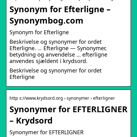
Synonym for Efterligne –
Synonymbog.com
Synonym for Efterligne
Beskrivelse og synonymer for ordet
Efterligne. … Efterligne — Synonymer,
betydning og anvendelse … efterligne
anvendes sjældent i krydsord.
Beskrivelse og synonymer for ordet
Efterligne
http s://www.krydsord.org › synonymer › efterligner
Synonymer for EFTERLIGNER
– Krydsord
Synonymer for EFTERLIGNER