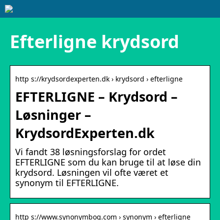
Efterligne krydsord
http s://krydsordexperten.dk › krydsord › efterligne
EFTERLIGNE – Krydsord –
Løsninger –
KrydsordExperten.dk
Vi fandt 38 løsningsforslag for ordet
EFTERLIGNE som du kan bruge til at løse din
krydsord. Løsningen vil ofte været et
synonym til EFTERLIGNE.
http s://www.synonymbog.com › synonym › efterligne