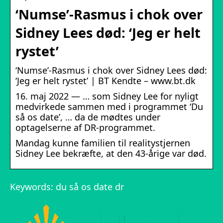
‘Numse’-Rasmus i chok over
Sidney Lees død: ‘Jeg er helt
rystet’
‘Numse’-Rasmus i chok over Sidney Lees død:
‘Jeg er helt rystet’ | BT Kendte – www.bt.dk
16. maj 2022 — … som Sidney Lee for nyligt
medvirkede sammen med i programmet ‘Du
så os date’, … da de mødtes under
optagelserne af DR-programmet.
Mandag kunne familien til realitystjernen
Sidney Lee bekræfte, at den 43-årige var død.
Keywords: du så os date dr