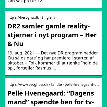
kan ses på DR TV
http s://herognu.dk › Singleliv
DR2 samler gamle reality-
stjerner i nyt program – Her
& Nu
19. aug. 2021 — Det nye DR-program hedder
‘Du så os date’ og har premiere i starten af
oktober. – Folk kommer til at tænke “hold da
op”, fortæller Rasmus …
http s://www.seoghoer.dk › kendte › pelle-hvenegaard-d…
Pelle Hvenegaard: “Dagens
mand” spændte ben for tv-