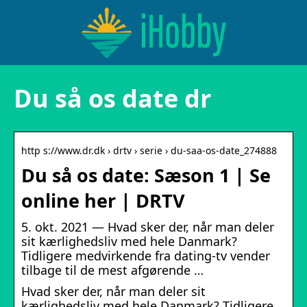
Du så os date dr
http s://www.dr.dk › drtv › serie › du-saa-os-date_274888
Du så os date: Sæson 1 | Se
online her | DRTV
5. okt. 2021 — Hvad sker der, når man deler
sit kærlighedsliv med hele Danmark?
Tidligere medvirkende fra dating-tv vender
tilbage til de mest afgørende …
Hvad sker der, når man deler sit
kærlighedsliv med hele Danmark? Tidligere