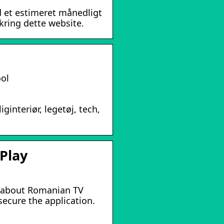
d et estimeret månedligt
kring dette website.
ool
iginteriør, legetøj, tech,
 Play
n about Romanian TV
ecure the application.