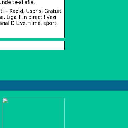
unde te-ai afla.
i – Rapid, Usor si Gratuit
, Liga 1 in direct ! Vezi
anal D Live, filme, sport,